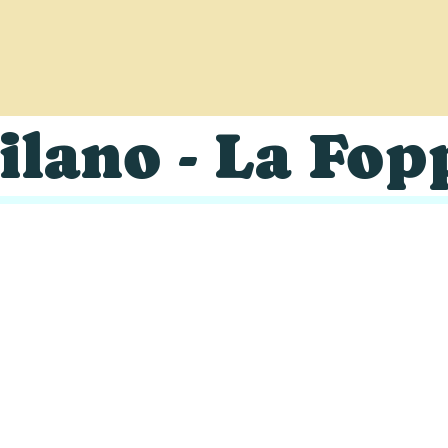
HOME
MENÙ
PRENOTA
LAVORA CON NOI
CONT
ilano - La Fop